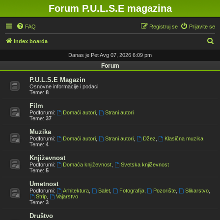
Forum P.U.L.S.E magazina
FAQ
Registruj se
Prijavite se
P
Index boarda
r
Danas je Pet Avg 07, 2026 6:09 pm
e
Forum
t
P.U.L.S.E Magazin
Osnovne informacije i podaci
r
Teme:
8
a
Film
g
Podforumi:
Domaći autori
,
Strani autori
Teme:
37
a
Muzika
Podforumi:
Domaći autori
,
Strani autori
,
Džez
,
Klasična muzika
Teme:
4
Književnost
Podforumi:
Domaća književnost
,
Svetska književnost
Teme:
5
Umetnost
Podforumi:
Arhitektura
,
Balet
,
Fotografija
,
Pozorište
,
Slikarstvo
,
Strip
,
Vajarstvo
Teme:
3
Društvo