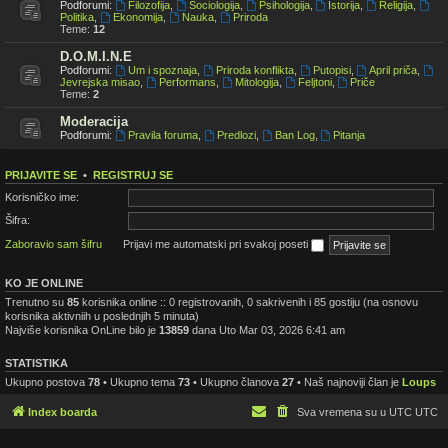
Podforumi:
Filozofija
,
Sociologija
,
Psihologija
,
Istorija
,
Religija
,
Politika
,
Ekonomija
,
Nauka
,
Priroda
Teme:
12
D.O.M.I.N.E
Podforumi:
Um i spoznaja
,
Priroda konflikta
,
Putopisi
,
April priča
,
Jevrejska misao
,
Performans
,
Mitologija
,
Feljtoni
,
Priče
Teme:
2
Moderacija
Podforumi:
Pravila foruma
,
Predlozi
,
Ban Log
,
Pitanja
PRIJAVITE SE
•
REGISTRUJ SE
Korisničko ime:
Šifra:
Zaboravio sam šifru
Prijavi me automatski pri svakoj poseti
KO JE ONLINE
Trenutno su
85
korisnika online :: 0 registrovanih, 0 sakrivenih i 85 gostiju (na osnovu
korisnika aktivniih u poslednjih 5 minuta)
Najviše korisnika OnLine bilo je
13859
dana Uto Mar 03, 2026 6:41 am
STATISTIKA
Ukupno postova
78
• Ukupno tema
73
• Ukupno članova
27
• Naš najnoviji član je
Loups
Index boarda
Sva vremena su u UTC UTC