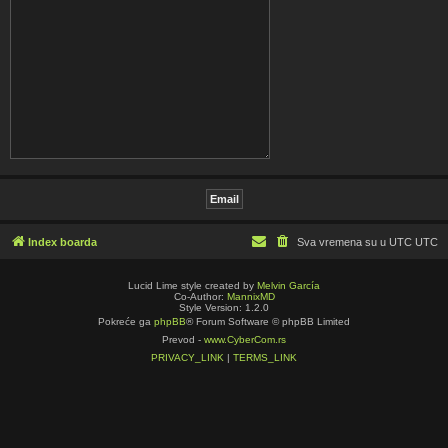
Index boarda
Sva vremena su u UTC UTC
Lucid Lime style created by
Melvin García
Co-Author:
MannixMD
Style Version: 1.2.0
Pokreće ga
phpBB
® Forum Software © phpBB Limited
Prevod -
www.CyberCom.rs
PRIVACY_LINK
|
TERMS_LINK