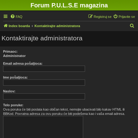
Forum P.U.L.S.E magazina
FAQ
Registruj se
Prijavite se
P
Index boarda
Kontaktirajte administratora
r
Kontaktirajte administratora
e
t
Primaoc:
r
Administrator
a
Email adresa pošaljioca:
g
Ime pošaljioca:
a
Naslov:
Telo poruke:
Ova poruka će biti poslata kao običan tekst, nemojte ubacivati bilo kakav HTML ili
BBKod. Povratna adresa za ovu poruku će biti podešena kao i vaša email adresa.