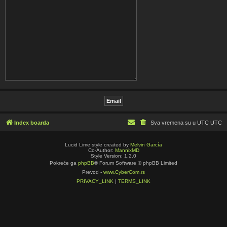
Index boarda
Sva vremena su u UTC UTC
Lucid Lime style created by
Melvin García
Co-Author:
MannixMD
Style Version: 1.2.0
Pokreće ga
phpBB
® Forum Software © phpBB Limited
Prevod -
www.CyberCom.rs
PRIVACY_LINK
|
TERMS_LINK