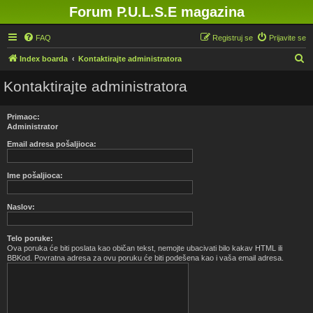
Forum P.U.L.S.E magazina
FAQ
Registruj se
Prijavite se
P
Index boarda
Kontaktirajte administratora
r
Kontaktirajte administratora
e
t
Primaoc:
r
Administrator
a
Email adresa pošaljioca:
g
Ime pošaljioca:
a
Naslov:
Telo poruke:
Ova poruka će biti poslata kao običan tekst, nemojte ubacivati bilo kakav HTML ili
BBKod. Povratna adresa za ovu poruku će biti podešena kao i vaša email adresa.