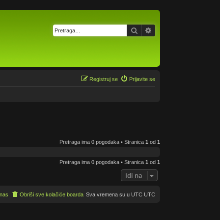
Pretraga
Napredna pretraga
Registruj se
Prijavite se
Pretraga ima 0 pogodaka • Stranica
1
od
1
Pretraga ima 0 pogodaka • Stranica
1
od
1
Idi na
 nas
Obriši sve kolačiće boarda
Sva vremena su u UTC UTC