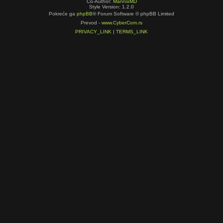
Co-Author:
MannixMD
Style Version: 1.2.0
Pokreće ga
phpBB
® Forum Software © phpBB Limited
Prevod -
www.CyberCom.rs
PRIVACY_LINK
|
TERMS_LINK