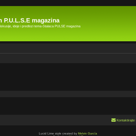
 P.U.L.S.E magazina
skusije, ideje i predlozi tema čitalaca PULSE magazina
Kontaktirajte
Lucid Lime style created by
Melvin García