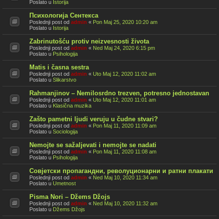
Poslato u
Istorija
Психологија Сентекса
Poslednji post od
admin
«
Pon Maj 25, 2020 10:20 am
Poslato u
Istorija
Zabrinutošću protiv neizvesnosti života
Poslednji post od
admin
«
Ned Maj 24, 2020 6:15 pm
Poslato u
Psihologija
Matis i časna sestra
Poslednji post od
admin
«
Uto Maj 12, 2020 11:02 am
Poslato u
Slikarstvo
Rahmanjinov – Nemilosrdno trezven, potresno jednostavan
Poslednji post od
admin
«
Uto Maj 12, 2020 11:01 am
Poslato u
Klasična muzika
Zašto pametni ljudi veruju u čudne stvari?
Poslednji post od
admin
«
Pon Maj 11, 2020 11:09 am
Poslato u
Sociologija
Nemojte se sažaljevati i nemojte se nadati
Poslednji post od
admin
«
Pon Maj 11, 2020 11:08 am
Poslato u
Psihologija
Совјетски пропагандни, револуционарни и ратни плакати
Poslednji post od
admin
«
Ned Maj 10, 2020 11:34 am
Poslato u
Umetnost
Pisma Nori – Džems Džojs
Poslednji post od
admin
«
Ned Maj 10, 2020 11:32 am
Poslato u
Džems Džojs