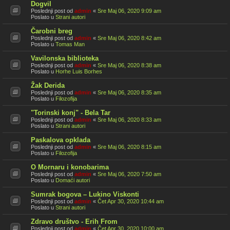
Dogvil
Poslednji post od
admin
«
Sre Maj 06, 2020 9:09 am
Poslato u
Strani autori
Čarobni breg
Poslednji post od
admin
«
Sre Maj 06, 2020 8:42 am
Poslato u
Tomas Man
Vavilonska biblioteka
Poslednji post od
admin
«
Sre Maj 06, 2020 8:38 am
Poslato u
Horhe Luis Borhes
Žak Derida
Poslednji post od
admin
«
Sre Maj 06, 2020 8:35 am
Poslato u
Filozofija
"Torinski konj" - Bela Tar
Poslednji post od
admin
«
Sre Maj 06, 2020 8:33 am
Poslato u
Strani autori
Paskalova opklada
Poslednji post od
admin
«
Sre Maj 06, 2020 8:15 am
Poslato u
Filozofija
O Mornaru i konobarima
Poslednji post od
admin
«
Sre Maj 06, 2020 7:50 am
Poslato u
Domaći autori
Sumrak bogova – Lukino Viskonti
Poslednji post od
admin
«
Čet Apr 30, 2020 10:44 am
Poslato u
Strani autori
Zdravo društvo - Erih From
Poslednji post od
admin
«
Čet Apr 30, 2020 10:00 am