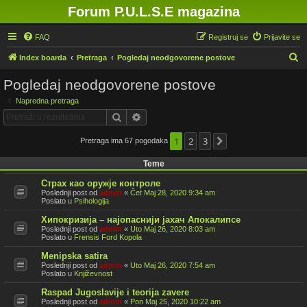
Forum P.U.L.S.E magazina
FAQ
Registruj se
Prijavite se
P
Index boarda
Pretraga
Pogledaj neodgovorene postove
r
Pogledaj neodgovorene postove
e
Napredna pretraga
t
Pretraga
Napredna pretraga
r
a
1
2
3
Pretraga ima 67 pogodaka
Sledeća
g
Teme
a
Страх као оружје контроле
Poslednji post od
admin
«
Čet Maj 28, 2020 9:34 am
Poslato u
Psihologija
Хипокризија – најопаснији јахач Апокалипсе
Poslednji post od
admin
«
Uto Maj 26, 2020 8:03 am
Poslato u
Frensis Ford Kopola
Menipska satira
Poslednji post od
admin
«
Uto Maj 26, 2020 7:54 am
Poslato u
Književnost
Raspad Jugoslavije i teorija zavere
Poslednji post od
admin
«
Pon Maj 25, 2020 10:22 am