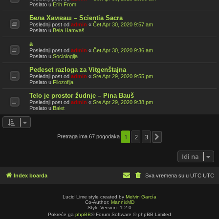
Poslato u
Erih From
Бела Хамваш – Scientia Sacra
Poslednji post od
admin
«
Čet Apr 30, 2020 9:57 am
Poslato u
Bela Hamvaš
a
Poslednji post od
admin
«
Čet Apr 30, 2020 9:36 am
Poslato u
Sociologija
Pedeset razloga za Vitgenštajna
Poslednji post od
admin
«
Sre Apr 29, 2020 9:55 pm
Poslato u
Filozofija
Telo je prostor žudnje – Pina Bauš
Poslednji post od
admin
«
Sre Apr 29, 2020 9:38 pm
Poslato u
Balet
1
2
3
Pretraga ima 67 pogodaka
Sledeća
Idi na
Index boarda
Sva vremena su u UTC UTC
Lucid Lime style created by
Melvin García
Co-Author:
MannixMD
Style Version: 1.2.0
Pokreće ga
phpBB
® Forum Software © phpBB Limited