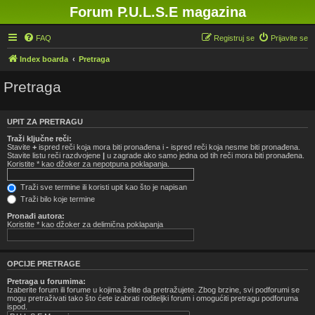
Forum P.U.L.S.E magazina
FAQ
Registruj se
Prijavite se
Index boarda
Pretraga
Pretraga
UPIT ZA PRETRAGU
Traži ključne reči:
Stavite
+
ispred reči koja mora biti pronađena i
-
ispred reči koja nesme biti pronađena.
Stavite listu reči razdvojene
|
u zagrade ako samo jedna od tih reči mora biti pronađena.
Koristite * kao džoker za nepotpuna poklapanja.
Traži sve termine ili koristi upit kao što je napisan
Traži bilo koje termine
Pronađi autora:
Koristite * kao džoker za delimična poklapanja
OPCIJE PRETRAGE
Pretraga u forumima:
Izaberite forum ili forume u kojima želite da pretražujete. Zbog brzine, svi podforumi se
mogu pretraživati tako što ćete izabrati roditeljki forum i omogućiti pretragu podforuma
ispod.