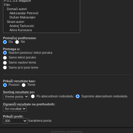
Pretražuj podforume:
Da
Ne
Pretraga u:
Naslovi postova i tekst poruka
Samo tekst poruke
Samo naslovi tema
Samo prvi post teme
Prikaži rezultate kao:
Postovi
Teme
Sortiraj rezultate po:
Po abecednom redosledu
Suprotno abecednom redosledu
Ograniči rezultate na prethodnih:
Prikaži prvih:
karaktera posta