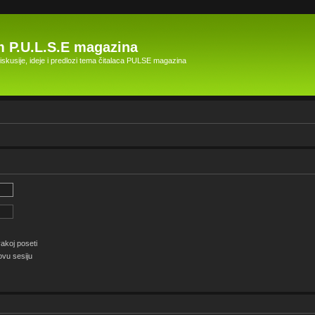
 P.U.L.S.E magazina
skusije, ideje i predlozi tema čitalaca PULSE magazina
akoj poseti
ovu sesiju