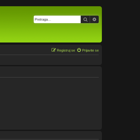
Pretraga
Napredna pretraga
Registruj se
Prijavite se