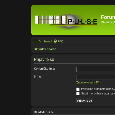
Forum
Otvorene di
Brzi linkovi
FAQ
Index boarda
Prijavite se
Korisničko ime:
Šifra:
Zaboravio sam šifru
Prijavi me automatski pri sv
Sakrij moj online status za 
REGISTRUJ SE