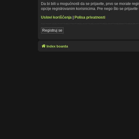
Da bi bili u mogućnosti da se prijavite, prvo se morate re
opcije registrovanim korisnicima. Pre nego što se prijavite 
Uslovi korišćenja
|
Polisa privatnosti
Registruj se
Index boarda