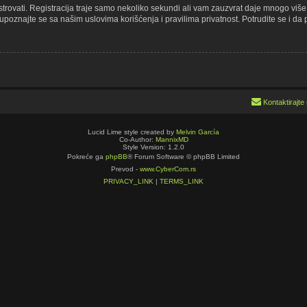
gistrovati. Registracija traje samo nekoliko sekundi ali vam zauzvrat daje mnogo vi
upoznajte se sa našim uslovima korišćenja i pravilima privatnost. Potrudite se i da p
Kontaktirajte
Lucid Lime style created by
Melvin García
Co-Author:
MannixMD
Style Version: 1.2.0
Pokreće ga
phpBB
® Forum Software © phpBB Limited
Prevod -
www.CyberCom.rs
PRIVACY_LINK
|
TERMS_LINK