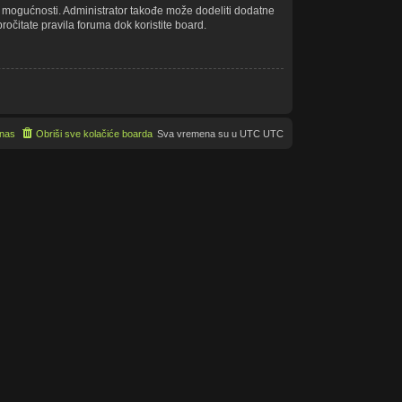
še mogućnosti. Administrator takođe može dodeliti dodatne
ročitate pravila foruma dok koristite board.
 nas
Obriši sve kolačiće boarda
Sva vremena su u UTC UTC