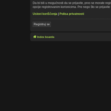
Da bi bili u mogućnosti da se prijavite, prvo se morate re
opcije registrovanim korisnicima. Pre nego što se prijavite 
Uslovi korišćenja
|
Polisa privatnosti
Registruj se
Index boarda