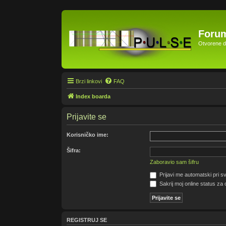
Forum
Otvorene di
Brzi linkovi
FAQ
Index boarda
Prijavite se
Korisničko ime:
Šifra:
Zaboravio sam šifru
Prijavi me automatski pri sv
Sakrij moj online status za 
REGISTRUJ SE