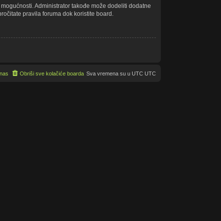
še mogućnosti. Administrator takođe može dodeliti dodatne
ročitate pravila foruma dok koristite board.
 nas
Obriši sve kolačiće boarda
Sva vremena su u UTC UTC