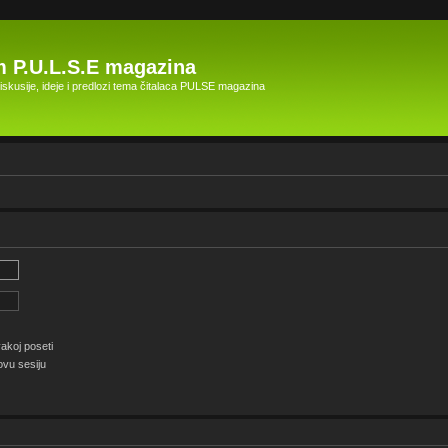
 P.U.L.S.E magazina
skusije, ideje i predlozi tema čitalaca PULSE magazina
akoj poseti
ovu sesiju