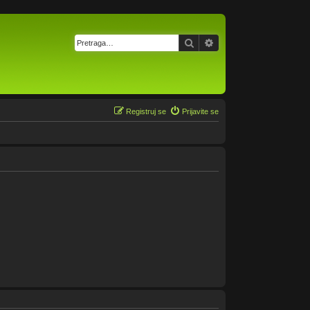
Pretraga
Napredna pretraga
Registruj se
Prijavite se