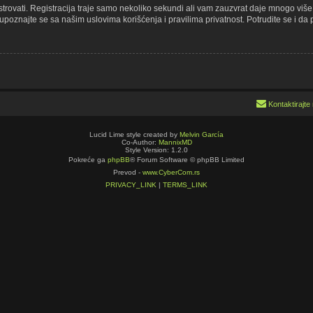
gistrovati. Registracija traje samo nekoliko sekundi ali vam zauzvrat daje mnogo vi
upoznajte se sa našim uslovima korišćenja i pravilima privatnost. Potrudite se i da p
Kontaktirajte
Lucid Lime style created by
Melvin García
Co-Author:
MannixMD
Style Version: 1.2.0
Pokreće ga
phpBB
® Forum Software © phpBB Limited
Prevod -
www.CyberCom.rs
PRIVACY_LINK
|
TERMS_LINK