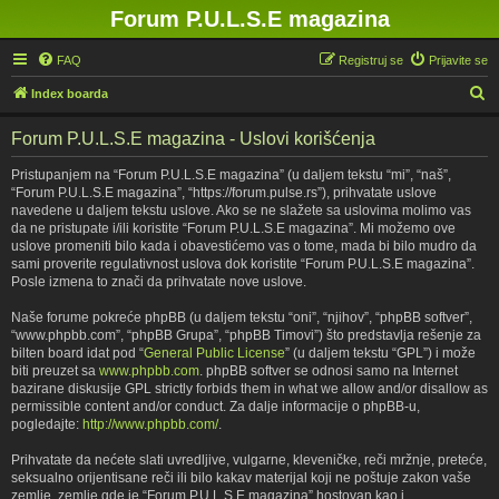
Forum P.U.L.S.E magazina
FAQ
Registruj se
Prijavite se
P
Index boarda
r
Forum P.U.L.S.E magazina - Uslovi korišćenja
e
t
Pristupanjem na “Forum P.U.L.S.E magazina” (u daljem tekstu “mi”, “naš”,
“Forum P.U.L.S.E magazina”, “https://forum.pulse.rs”), prihvatate uslove
r
navedene u daljem tekstu uslove. Ako se ne slažete sa uslovima molimo vas
a
da ne pristupate i/ili koristite “Forum P.U.L.S.E magazina”. Mi možemo ove
uslove promeniti bilo kada i obavestićemo vas o tome, mada bi bilo mudro da
g
sami proverite regulativnost uslova dok koristite “Forum P.U.L.S.E magazina”.
a
Posle izmena to znači da prihvatate nove uslove.
Naše forume pokreće phpBB (u daljem tekstu “oni”, “njihov”, “phpBB softver”,
“www.phpbb.com”, “phpBB Grupa”, “phpBB Timovi”) što predstavlja rešenje za
bilten board idat pod “
General Public License
” (u daljem tekstu “GPL”) i može
biti preuzet sa
www.phpbb.com
. phpBB softver se odnosi samo na Internet
bazirane diskusije GPL strictly forbids them in what we allow and/or disallow as
permissible content and/or conduct. Za dalje informacije o phpBB-u,
pogledajte:
http://www.phpbb.com/
.
Prihvatate da nećete slati uvredljive, vulgarne, kleveničke, reči mržnje, preteće,
seksualno orijentisane reči ili bilo kakav materijal koji ne poštuje zakon vaše
zemlje, zemlje gde je “Forum P.U.L.S.E magazina” hostovan kao i