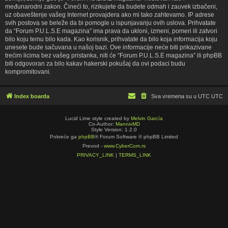
međunarodni zakon. Čineći to, rizikujete da budete odmah i zauvek izbačeni,
uz obaveštenje vašeg Internet provajdera ako mi tako zahtevamo. IP adrese
svih postova se beleže da bi pomogle u ispunjavanju ovih uslova. Prihvatate
da “Forum P.U.L.S.E magazina” ima prava da ukloni, izmeni, pomeri ili zatvori
bilo koju temu bilo kada. Kao korisnik, prihvatate da bilo koja informacija koju
unesete bude sačuvana u našoj bazi. Ove informacije neće biti prikazivane
trećim licima bez vašeg pristanka, niti će “Forum P.U.L.S.E magazina” ili phpBB
biti odgovoran za bilo kakav hakerski pokušaj da ovi podaci budu
kompromitovani.
Index boarda
Sva vremena su u UTC UTC
Lucid Lime style created by
Melvin García
Co-Author:
MannixMD
Style Version: 1.2.0
Pokreće ga
phpBB
® Forum Software © phpBB Limited
Prevod -
www.CyberCom.rs
PRIVACY_LINK
|
TERMS_LINK