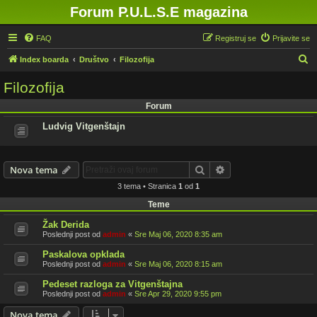
Forum P.U.L.S.E magazina
FAQ
Registruj se
Prijavite se
P
Index boarda
Društvo
Filozofija
r
Filozofija
e
Forum
t
Ludvig Vitgenštajn
r
a
g
Pretraga
Napredna pretraga
Nova tema
a
3 tema • Stranica
1
od
1
Teme
Žak Derida
Poslednji post od
admin
«
Sre Maj 06, 2020 8:35 am
Paskalova opklada
Poslednji post od
admin
«
Sre Maj 06, 2020 8:15 am
Pedeset razloga za Vitgenštajna
Poslednji post od
admin
«
Sre Apr 29, 2020 9:55 pm
Nova tema