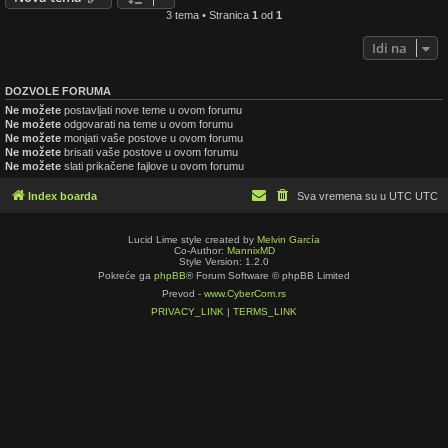
3 tema • Stranica
1
od
1
Idi na
DOZVOLE FORUMA
Ne možete
postavljati nove teme u ovom forumu
Ne možete
odgovarati na teme u ovom forumu
Ne možete
monjati vaše postove u ovom forumu
Ne možete
brisati vaše postove u ovom forumu
Ne možete
slati prikačene fajlove u ovom forumu
Index boarda
Sva vremena su u UTC UTC
Lucid Lime style created by
Melvin García
Co-Author:
MannixMD
Style Version: 1.2.0
Pokreće ga
phpBB
® Forum Software © phpBB Limited
Prevod -
www.CyberCom.rs
PRIVACY_LINK
|
TERMS_LINK