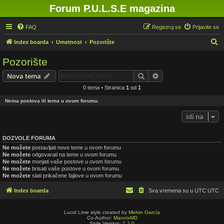
Forum P.U.L.S.E magazina
FAQ
Registruj se
Prijavite se
P
Index boarda
Umetnost
Pozorište
r
Pozorište
e
Pretraga
Napredna pretraga
Nova tema
t
0 tema • Stranica
1
od
1
r
Nema postova ili tema u ovom forumu.
a
g
Idi na
a
DOZVOLE FORUMA
Ne možete
postavljati nove teme u ovom forumu
Ne možete
odgovarati na teme u ovom forumu
Ne možete
monjati vaše postove u ovom forumu
Ne možete
brisati vaše postove u ovom forumu
Ne možete
slati prikačene fajlove u ovom forumu
Index boarda
Sva vremena su u UTC UTC
Lucid Lime style created by
Melvin García
Co-Author:
MannixMD
Style Version: 1.2.0