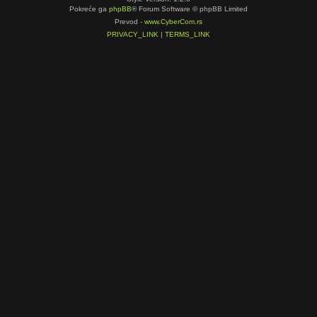
Pokreće ga
phpBB
® Forum Software © phpBB Limited
Prevod -
www.CyberCom.rs
PRIVACY_LINK
|
TERMS_LINK