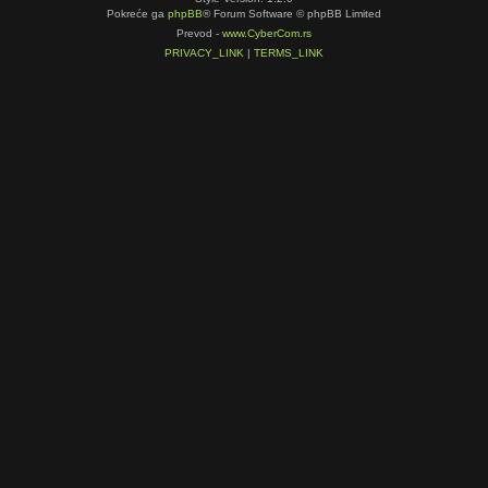
Pokreće ga
phpBB
® Forum Software © phpBB Limited
Prevod -
www.CyberCom.rs
PRIVACY_LINK
|
TERMS_LINK