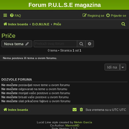
Forum P.U.L.S.E magazina
FAQ
Registruj se
Prijavite se
P
Index boarda
D.O.M.I.N.E
Priče
r
Priče
e
Pretraga
Napredna pretraga
Nova tema
t
0 tema • Stranica
1
od
1
r
Nema postova ili tema u ovom forumu.
a
g
Idi na
a
DOZVOLE FORUMA
Ne možete
postavljati nove teme u ovom forumu
Ne možete
odgovarati na teme u ovom forumu
Ne možete
monjati vaše postove u ovom forumu
Ne možete
brisati vaše postove u ovom forumu
Ne možete
slati prikačene fajlove u ovom forumu
Index boarda
Sva vremena su u UTC UTC
Lucid Lime style created by
Melvin García
Co-Author:
MannixMD
Style Version: 1.2.0