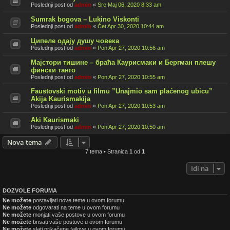
Poslednji post od
admin
«
Sre Maj 06, 2020 8:33 am
Sumrak bogova – Lukino Viskonti
Poslednji post od
admin
«
Čet Apr 30, 2020 10:44 am
Ципеле одају душу човека
Poslednji post od
admin
«
Pon Apr 27, 2020 10:56 am
Мајстори тишине – браћа Каурисмаки и Бергман плешу
фински танго
Poslednji post od
admin
«
Pon Apr 27, 2020 10:55 am
Faustovski motiv u filmu ”Unajmio sam plaćenog ubicu”
Akija Kaurismakija
Poslednji post od
admin
«
Pon Apr 27, 2020 10:53 am
Aki Kaurismaki
Poslednji post od
admin
«
Pon Apr 27, 2020 10:50 am
Nova tema
7 tema • Stranica
1
od
1
Idi na
DOZVOLE FORUMA
Ne možete
postavljati nove teme u ovom forumu
Ne možete
odgovarati na teme u ovom forumu
Ne možete
monjati vaše postove u ovom forumu
Ne možete
brisati vaše postove u ovom forumu
Ne možete
slati prikačene fajlove u ovom forumu