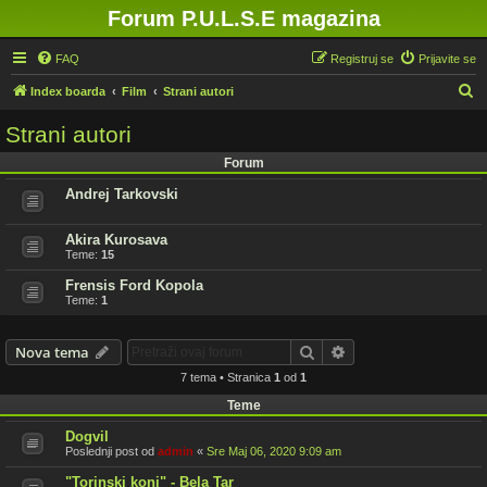
Forum P.U.L.S.E magazina
FAQ
Registruj se
Prijavite se
P
Index boarda
Film
Strani autori
r
Strani autori
e
Forum
t
Andrej Tarkovski
r
a
Akira Kurosava
g
Teme:
15
a
Frensis Ford Kopola
Teme:
1
Pretraga
Napredna pretraga
Nova tema
7 tema • Stranica
1
od
1
Teme
Dogvil
Poslednji post od
admin
«
Sre Maj 06, 2020 9:09 am
"Torinski konj" - Bela Tar